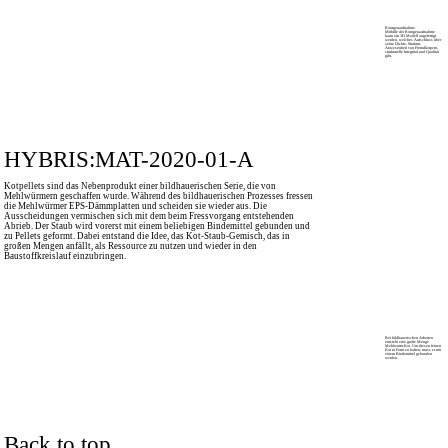
Röntgenaufnahme
Mithilfe der Röntgenaufnahme
kann ein 3D Modell angefertigt
werden, welches Aufschluss über
seine Dichte, Struktur,
Anwesenheit von Fremdkörpern,
strukturelle Integrität und ­Qualität
gibt.
HYBRIS:MAT-2020-01-A
Kotpellets sind das Nebenprodukt einer bildhauerischen Serie, die von
Mehlwürmern geschaffen wurde. Während des bildhauerischen Prozesses fressen
die Mehlwürmer EPS-Dämmplatten und scheiden sie wieder aus. Die
Ausscheidungen vermischen sich mit dem beim Fressvorgang entstehenden
Abrieb. Der Staub wird vorerst mit einem beliebigen Bindemittel gebunden und
zu Pellets geformt. Dabei entstand die Idee, das Kot-Staub-Gemisch, das in
großen Mengen anfällt, als Ressource zu nutzen und wieder in den
Baustoffkreislauf einzubringen.
Bei bildhauerischen Arbeiten
entsteht eine große Menge
Mehlwurm-Kot. Um diesen feinen
Kot in Form zu halten, muss er mit
einem Bindemittel gebunden
werden.
Back to top