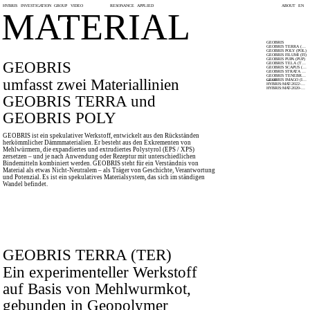
HYBRIS
INVESTIGATION
GROUP
VIDEO
RESONANCE
APPLIED
ABOUT
EN
MATERIAL
GEOBRIS
GEOBRIS TERRA (TER)
GEOBRIS POLY (POL)
GEOBRIS FILUMI (FI)
GEOBRIS PUPA (PUP)
GEOBRIS
GEOBRIS TELA (TEL)
GEOBRIS SCAPUS (SCA)
GEOBRIS STRATA (STR)
GEOBRIS TENEBRIS (TB)
umfasst zwei Materiallinien
GEOBRIS IMAGO (IMG)
seit 2022
HYBRIS:MAT-2022-01-A
HYBRIS:MAT-2020-01-A
GEOBRIS TERRA und
GEOBRIS POLY
GEOBRIS ist ein spekulativer Werkstoff, entwickelt aus den Rückständen
herkömmlicher Dämmmaterialien. Er besteht aus den Exkrementen von
Mehlwürmern, die expandiertes und extrudiertes Polystyrol (EPS / XPS)
zersetzen – und je nach Anwendung oder Rezeptur mit unterschiedlichen
Bindemitteln kombiniert werden. GEOBRIS steht für ein Verständnis von
Material als etwas Nicht-Neutralem – als Träger von Geschichte, Verantwortung
und Potenzial. Es ist ein spekulatives Materialsystem, das sich im ständigen
Wandel befindet.
GEOBRIS TERRA (TER)
Ein experimenteller Werkstoff
auf Basis von Mehlwurmkot,
gebunden in Geopolymer