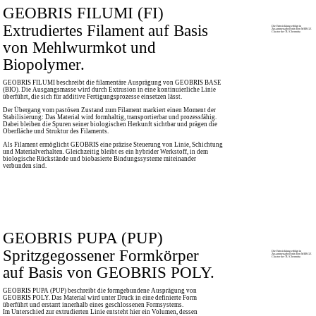
GEOBRIS FILUMI (FI)
Extrudiertes Filament auf Basis
Die Entwicklung erfolgt in
Zusammenarbeit mit dem MERGE
Cluster der TU Chemnitz.
von Mehlwurmkot und
Biopolymer.
GEOBRIS FILUMI beschreibt die filamentäre Ausprägung von GEOBRIS BASE
(BIO). Die Ausgangsmasse wird durch Extrusion in eine kontinuierliche Linie
überführt, die sich für additive Fertigungsprozesse einsetzen lässt.
Der Übergang vom pastösen Zustand zum Filament markiert einen Moment der
Stabilisierung: Das Material wird formhaltig, transportierbar und prozessfähig.
Dabei bleiben die Spuren seiner biologischen Herkunft sichtbar und prägen die
Oberfläche und Struktur des Filaments.
Als Filament ermöglicht GEOBRIS eine präzise Steuerung von Linie, Schichtung
und Materialverhalten. Gleichzeitig bleibt es ein hybrider Werkstoff, in dem
biologische Rückstände und biobasierte Bindungssysteme miteinander
verbunden sind.
GEOBRIS PUPA (PUP)
Spritzgegossener Formkörper
Die Entwicklung erfolgt in
Zusammenarbeit mit dem MERGE
Cluster der TU Chemnitz.
auf Basis von GEOBRIS POLY.
GEOBRIS PUPA (PUP) beschreibt die formgebundene Ausprägung von
GEOBRIS POLY. Das Material wird unter Druck in eine definierte Form
überführt und erstarrt innerhalb eines geschlossenen Formsystems.
Im Unterschied zur extrudierten Linie entsteht hier ein Volumen, dessen