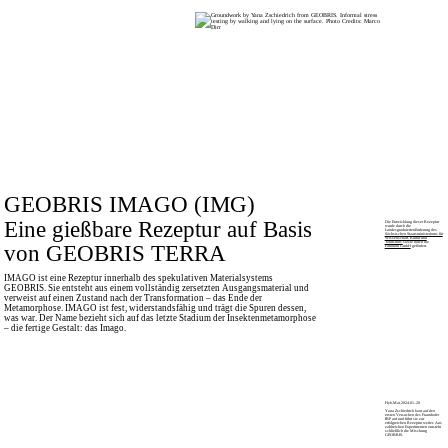
GEOBRIS IMAGO (IMG)
Eine gießbare Rezeptur auf Basis
Die Entwicklung dieser Rezeptur
wurde durch die
Landesgraduiertenförderung des
Sächsischen Staatsministeriums für
Wissenschaft, Kultur und
von GEOBRIS TERRA
Tourismus
sowie durch die
Futurium GmbH
gefördert.
IMAGO ist eine Rezeptur innerhalb des spekulativen Materialsystems
GEOBRIS. Sie entsteht aus einem vollständig zersetzten Ausgangsmaterial und
verweist auf einen Zustand nach der Transformation – das Ende der
Metamorphose. IMAGO ist fest, widerstandsfähig und trägt die Spuren dessen,
was war. Der Name bezieht sich auf das letzte Stadium der Insektenmetamorphose
– die fertige Gestalt: das Imago.
Hyb.Mat.2024.01–20
Yana Zschiedrich baut auf den
ersten Versuchen des Fraunhofer
IBP auf und führt sie zur
erfolgreichen Rezeptur weiter. Aus
zahlreichen Experimenten entsteht
schließlich die Mischung
GEOBRIS.