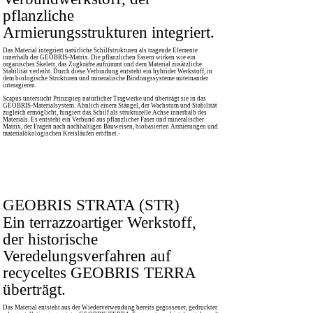
pflanzliche
Armierungsstrukturen integriert.
Das Material integriert natürliche Schilfstrukturen als tragende Elemente
innerhalb der GEOBRIS-Matrix. Die pflanzlichen Fasern wirken wie ein
organisches Skelett, das Zugkräfte aufnimmt und dem Material zusätzliche
Stabilität verleiht. Durch diese Verbindung entsteht ein hybrider Werkstoff, in
dem biologische Strukturen und mineralische Bindungssysteme miteinander
interagieren.
Scapus untersucht Prinzipien natürlicher Tragwerke und überträgt sie in das
GEOBRIS-Materialsystem. Ähnlich einem Stängel, der Wachstum und Stabilität
zugleich ermöglicht, fungiert das Schilf als strukturelle Achse innerhalb des
Materials. Es entsteht ein Verbund aus pflanzlicher Faser und mineralischer
Matrix, der Fragen nach nachhaltigen Bauweisen, biobasierten Armierungen und
materialökologischen Kreisläufen eröffnet.-
GEOBRIS STRATA (STR)
Ein terrazzoartiger Werkstoff,
der historische
Veredelungsverfahren auf
recyceltes GEOBRIS TERRA
überträgt.
Das Material entsteht aus der Wiederverwendung bereits gegossener, gedruckter