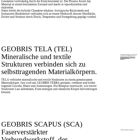
Geometrie vollständig durch die Form bestimmt ist. Der Prozess fixiert das
Material in einem bestimmten Zustand und macht es reproduzierbar und
skalierbar.
Dabei bleibt der hybride Charakter erhalten: biologische Rückstände und
biobasierte Bindemittel verbinden sich zu einem Werkstoff, dessen Oberfläche,
Dichte und Struktur durch Druck, Temperatur und Formgebung geprägt werden.
GEOBRIS TELA (TEL)
Mineralische und textile
Die Entwicklung dieser Rezeptur
wird durch ein Stipendium der
Kulturstiftung des Freistaates
Sachsen
gefördert.
Strukturen verbinden sich zu
selbsttragenden Materialkörpern.
TELA verbindet mineralische und textile Strukturen zu einem gemeinsamen
Materialkörper. Jute wird mit GEOBRIS TERRA getränkt, verhärtet und bildet
tragende Gewebe, Häute und Armierungen. Die Rezeptur untersucht, wie textile
Strukturen Last aufnehmen, Form erzeugen und räumliche Körper hervorbringen
können.
GEOBRIS SCAPUS (SCA)
Faserverstärkter
CODE: GEO-SCA-26-01-A
Verbundwerkstoff, der