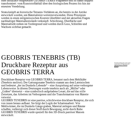
oder installativ eingesetzter GEOBRIS TERRA-Fragmente und ist damit doppelt
transformiert: vom Kunststoffabfall über den biologischen Prozess bis hin zur
erneuten Veredelung.
Strata knüpft an historische Terrazzo-Verfahren an, die bereits in der Antike
entwickelt wurden, um Materialreste weiterzuverwenden. Diese Prinzipien
werden in einen zeitgenössischen Kontext überführt und mit aktuellen Fragen
nachhaltiger Materialkreisläufe verknüpft. Schichtung, Oberfläche und
Materialtiefe stehen im Vordergrund und werden durch Guss, Schleifen und
Wachsen sichtbar gemacht.
GEOBRIS TENEBRIS (TB)
Druckbare Rezeptur aus
Die Entwicklung dieser Rezeptur
wurde durch ein Stipendium der
Artist Residency Balmoral
gefördert
.
GEOBRIS TERRA
Druckkbare Rezeptur von GEOBRIS TERRA, benannt nach dem Mehlkäfer
(Tenebrio molitor). Der Gattungsname Tenebrio stammt aus dem Lateinischen
und bedeutet „der im Dunkeln Lebende“ – eine Anspielung auf seine verborgene
Lebensweise. In älteren Deutungen wurde tenebrio auch als „Müller“ oder
„Gräber“ übersetzt – eine symbolisch aufgeladene Lesart, die auf das stille
Zersetzen, das Arbeiten im Verborgenen und die Transformation von Materie
verweist.
GEOBRIS TENEBRIS ist eine pastöse, schichtweise druckbare Rezeptur, die sich
von innen heraus aufbaut. Sie folgt der Logik der Schattenarbeit: Wie
Mehlwürmer, die im Dunkeln Gänge graben, Material zerlegen und Räume
schaffen, verfestigt sich dieser Stoff durch Bewegung, nicht durch Ruhe.
GEOBRIS TENEBRIS wurde speziell für den 3D-Druck pastöser Massen
entwickelt.