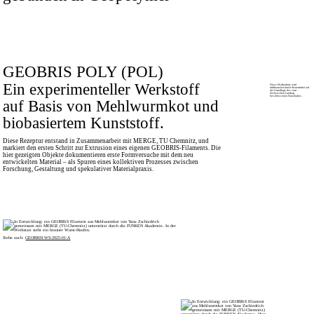
GEOBRIS POLY (POL)
Ein experimenteller Werkstoff
Diese Maßnahme wird
mitfinanziert durch Steuermittel auf
der Grundlage des vom
Sächsischen Landtag
beschlossenen Haushaltes.
auf Basis von Mehlwurmkot und
biobasiertem Kunststoff.
Diese Rezeptur entstand in Zusammenarbeit mit MERGE, TU Chemnitz, und
markiert den ersten Schritt zur Extrusion eines eigenen GEOBRIS-Filaments. Die
hier gezeigten Objekte dokumentieren erste Formversuche mit dem neu
entwickelten Material – als Spuren eines kollektiven Prozesses zwischen
Forschung, Gestaltung und spekulativer Materialpraxis.
Siehe auch:
GEOBRIS:WS-2025-01-A