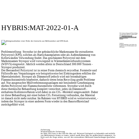
HYBRIS:MAT-2022-01-A
Die Untersuchung und Entwicklung
von Hyb.Mat.2022.01 wurde durch
das
Fraunhofer-Netzwerk
Wissenschaft, Kunst und Design
(WKD)
gefördert.
Analyse
Röntgenaufnahme einer Probe des
Gemischs aus Mehlwurmkot und
EPS-Staub.
Problemstellung: Styrodur ist der gebräuchliche Markenname für extrudiertes
Polystyrol (XPS), welches als Hartschaumplatten oder als Außen­dämmung von
Kellerwänden Verwendung findet. Das geschäumte Polystyrol mit dem
Markennamen Styropor wird vorwiegend in Wärme­dämmver­bundsystemen
(WDVS) eingesetzt. ­Jährlich werden allein in Deutschland 300.000 Tonnen ­
Styropor produziert.
Der Bestandteil Polystyrol ist in reiner Form chemisch recycelbar. Form­teile und
Füllstoffe aus Verpackungen wie beispielsweise bei Elektrogeräten erfüllen die
Materialreinheit. Styropor als Dämmstoff jedoch wird mit bromhaltigen
Flammschutzmitteln bearbeitet, dadurch treten beim Recycling große Probleme
auf. Nur ausgesuchte Müllverbrennungs­anlagen mit besonderer Genehmigung
dürfen Poly­styrol mit Flamm­schutz­mitteln verbrennen. Styrodur wird durch
diese thermische Behandlung komplett vernichtet, jedes im Dämmstoff ­
enthaltene Kohlenstoffatom wird dabei in ein CO₂ -­Molekül umgewandelt. Daher
ist diese Behandlung mit einer hohen CO₂ Frei­setzung verbunden, das Material
ist danach nicht mehr nutzbar. Im Rahmen von HYBRIS wird es weiterverwertet, ­
indem das Styropor in einer anderen Form wieder in den Bau­stoff­­kreis­lauf
zurückgeführt wird.
Zielsetzung
Wissenschaftliche Zielsetzung
Im Jahre 2015 kam in den USA die Idee auf, Polystyrol biologisch zu behandeln und mithilfe
von Mehlwürmern fressen zu lassen, jedoch wurde diese Idee nie großtechnisch umgesetzt. Es
blieb auch die Frage stehen, was mit den entstandenen Mehlwurm-Ausscheidungen geschehen
soll.