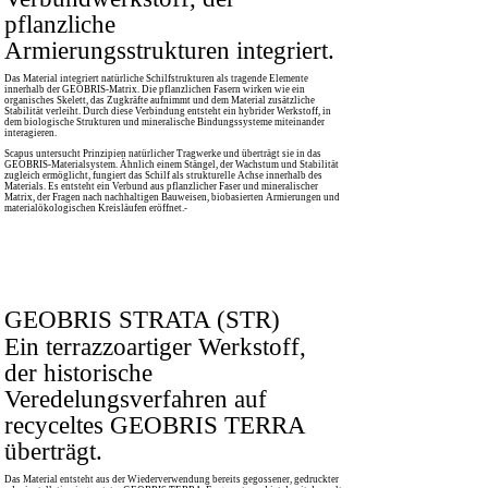
pflanzliche
Armierungsstrukturen integriert.
Das Material integriert natürliche Schilfstrukturen als tragende Elemente
innerhalb der GEOBRIS-Matrix. Die pflanzlichen Fasern wirken wie ein
organisches Skelett, das Zugkräfte aufnimmt und dem Material zusätzliche
Stabilität verleiht. Durch diese Verbindung entsteht ein hybrider Werkstoff, in
dem biologische Strukturen und mineralische Bindungssysteme miteinander
interagieren.
Scapus untersucht Prinzipien natürlicher Tragwerke und überträgt sie in das
GEOBRIS-Materialsystem. Ähnlich einem Stängel, der Wachstum und Stabilität
zugleich ermöglicht, fungiert das Schilf als strukturelle Achse innerhalb des
Materials. Es entsteht ein Verbund aus pflanzlicher Faser und mineralischer
Matrix, der Fragen nach nachhaltigen Bauweisen, biobasierten Armierungen und
materialökologischen Kreisläufen eröffnet.-
GEOBRIS STRATA (STR)
Ein terrazzoartiger Werkstoff,
der historische
Veredelungsverfahren auf
recyceltes GEOBRIS TERRA
überträgt.
Das Material entsteht aus der Wiederverwendung bereits gegossener, gedruckter