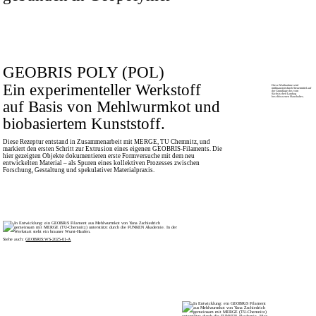
GEOBRIS POLY (POL)
Ein experimenteller Werkstoff
Diese Maßnahme wird
mitfinanziert durch Steuermittel auf
der Grundlage des vom
Sächsischen Landtag
beschlossenen Haushaltes.
auf Basis von Mehlwurmkot und
biobasiertem Kunststoff.
Diese Rezeptur entstand in Zusammenarbeit mit MERGE, TU Chemnitz, und
markiert den ersten Schritt zur Extrusion eines eigenen GEOBRIS-Filaments. Die
hier gezeigten Objekte dokumentieren erste Formversuche mit dem neu
entwickelten Material – als Spuren eines kollektiven Prozesses zwischen
Forschung, Gestaltung und spekulativer Materialpraxis.
Siehe auch:
GEOBRIS:WS-2025-01-A