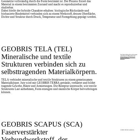
Geometrie vollständig durch die Form bestimmt ist. Der Prozess fixiert das
Material in einem bestimmten Zustand und macht es reproduzierbar und
skalierbar.
Dabei bleibt der hybride Charakter erhalten: biologische Rückstände und
biobasierte Bindemittel verbinden sich zu einem Werkstoff, dessen Oberfläche,
Dichte und Struktur durch Druck, Temperatur und Formgebung geprägt werden.
GEOBRIS TELA (TEL)
Mineralische und textile
Die Entwicklung dieser Rezeptur
wird durch ein Stipendium der
Kulturstiftung des Freistaates
Sachsen
gefördert.
Strukturen verbinden sich zu
selbsttragenden Materialkörpern.
TELA verbindet mineralische und textile Strukturen zu einem gemeinsamen
Materialkörper. Jute wird mit GEOBRIS TERRA getränkt, verhärtet und bildet
tragende Gewebe, Häute und Armierungen. Die Rezeptur untersucht, wie textile
Strukturen Last aufnehmen, Form erzeugen und räumliche Körper hervorbringen
können.
GEOBRIS SCAPUS (SCA)
Faserverstärkter
CODE: GEO-SCA-26-01-A
Verbundwerkstoff, der