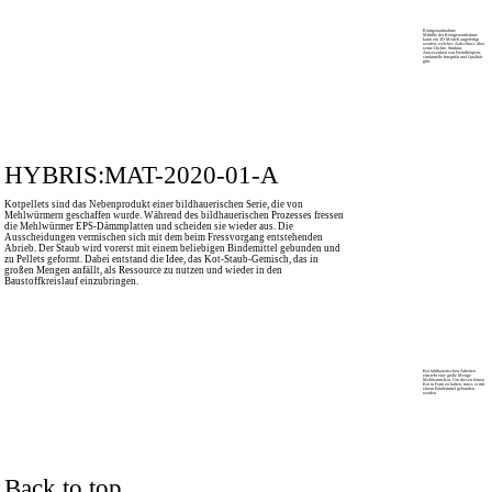
Röntgenaufnahme
Mithilfe der Röntgenaufnahme
kann ein 3D Modell angefertigt
werden, welches Aufschluss über
seine Dichte, Struktur,
Anwesenheit von Fremdkörpern,
strukturelle Integrität und ­Qualität
gibt.
HYBRIS:MAT-2020-01-A
Kotpellets sind das Nebenprodukt einer bildhauerischen Serie, die von
Mehlwürmern geschaffen wurde. Während des bildhauerischen Prozesses fressen
die Mehlwürmer EPS-Dämmplatten und scheiden sie wieder aus. Die
Ausscheidungen vermischen sich mit dem beim Fressvorgang entstehenden
Abrieb. Der Staub wird vorerst mit einem beliebigen Bindemittel gebunden und
zu Pellets geformt. Dabei entstand die Idee, das Kot-Staub-Gemisch, das in
großen Mengen anfällt, als Ressource zu nutzen und wieder in den
Baustoffkreislauf einzubringen.
Bei bildhauerischen Arbeiten
entsteht eine große Menge
Mehlwurm-Kot. Um diesen feinen
Kot in Form zu halten, muss er mit
einem Bindemittel gebunden
werden.
Back to top