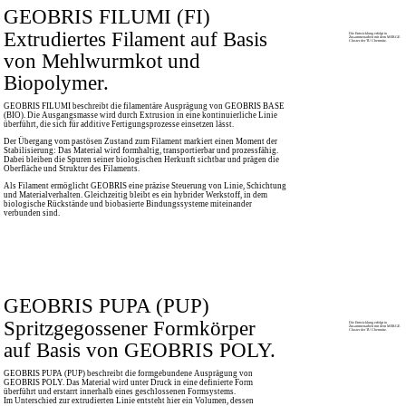
GEOBRIS FILUMI (FI)
Extrudiertes Filament auf Basis
Die Entwicklung erfolgt in
Zusammenarbeit mit dem MERGE
Cluster der TU Chemnitz.
von Mehlwurmkot und
Biopolymer.
GEOBRIS FILUMI beschreibt die filamentäre Ausprägung von GEOBRIS BASE
(BIO). Die Ausgangsmasse wird durch Extrusion in eine kontinuierliche Linie
überführt, die sich für additive Fertigungsprozesse einsetzen lässt.
Der Übergang vom pastösen Zustand zum Filament markiert einen Moment der
Stabilisierung: Das Material wird formhaltig, transportierbar und prozessfähig.
Dabei bleiben die Spuren seiner biologischen Herkunft sichtbar und prägen die
Oberfläche und Struktur des Filaments.
Als Filament ermöglicht GEOBRIS eine präzise Steuerung von Linie, Schichtung
und Materialverhalten. Gleichzeitig bleibt es ein hybrider Werkstoff, in dem
biologische Rückstände und biobasierte Bindungssysteme miteinander
verbunden sind.
GEOBRIS PUPA (PUP)
Spritzgegossener Formkörper
Die Entwicklung erfolgt in
Zusammenarbeit mit dem MERGE
Cluster der TU Chemnitz.
auf Basis von GEOBRIS POLY.
GEOBRIS PUPA (PUP) beschreibt die formgebundene Ausprägung von
GEOBRIS POLY. Das Material wird unter Druck in eine definierte Form
überführt und erstarrt innerhalb eines geschlossenen Formsystems.
Im Unterschied zur extrudierten Linie entsteht hier ein Volumen, dessen