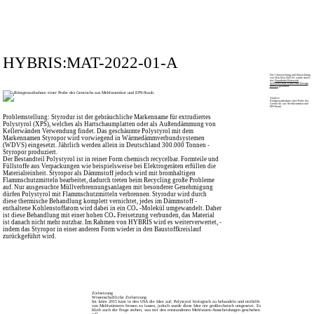
HYBRIS:MAT-2022-01-A
Die Untersuchung und Entwicklung
von Hyb.Mat.2022.01 wurde durch
das
Fraunhofer-Netzwerk
Wissenschaft, Kunst und Design
(WKD)
gefördert.
Analyse
Röntgenaufnahme einer Probe des
Gemischs aus Mehlwurmkot und
EPS-Staub.
Problemstellung: Styrodur ist der gebräuchliche Markenname für extrudiertes
Polystyrol (XPS), welches als Hartschaumplatten oder als Außen­dämmung von
Kellerwänden Verwendung findet. Das geschäumte Polystyrol mit dem
Markennamen Styropor wird vorwiegend in Wärme­dämmver­bundsystemen
(WDVS) eingesetzt. ­Jährlich werden allein in Deutschland 300.000 Tonnen ­
Styropor produziert.
Der Bestandteil Polystyrol ist in reiner Form chemisch recycelbar. Form­teile und
Füllstoffe aus Verpackungen wie beispielsweise bei Elektrogeräten erfüllen die
Materialreinheit. Styropor als Dämmstoff jedoch wird mit bromhaltigen
Flammschutzmitteln bearbeitet, dadurch treten beim Recycling große Probleme
auf. Nur ausgesuchte Müllverbrennungs­anlagen mit besonderer Genehmigung
dürfen Poly­styrol mit Flamm­schutz­mitteln verbrennen. Styrodur wird durch
diese thermische Behandlung komplett vernichtet, jedes im Dämmstoff ­
enthaltene Kohlenstoffatom wird dabei in ein CO₂ -­Molekül umgewandelt. Daher
ist diese Behandlung mit einer hohen CO₂ Frei­setzung verbunden, das Material
ist danach nicht mehr nutzbar. Im Rahmen von HYBRIS wird es weiterverwertet, ­
indem das Styropor in einer anderen Form wieder in den Bau­stoff­­kreis­lauf
zurückgeführt wird.
Zielsetzung
Wissenschaftliche Zielsetzung
Im Jahre 2015 kam in den USA die Idee auf, Polystyrol biologisch zu behandeln und mithilfe
von Mehlwürmern fressen zu lassen, jedoch wurde diese Idee nie großtechnisch umgesetzt. Es
blieb auch die Frage stehen, was mit den entstandenen Mehlwurm-Ausscheidungen geschehen
soll.