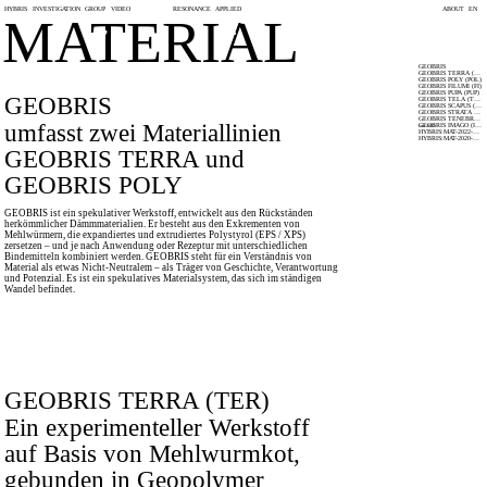
HYBRIS
INVESTIGATION
GROUP
VIDEO
RESONANCE
APPLIED
ABOUT
EN
MATERIAL
GEOBRIS
GEOBRIS TERRA (TER)
GEOBRIS POLY (POL)
GEOBRIS FILUMI (FI)
GEOBRIS PUPA (PUP)
GEOBRIS
GEOBRIS TELA (TEL)
GEOBRIS SCAPUS (SCA)
GEOBRIS STRATA (STR)
GEOBRIS TENEBRIS (TB)
umfasst zwei Materiallinien
GEOBRIS IMAGO (IMG)
seit 2022
HYBRIS:MAT-2022-01-A
HYBRIS:MAT-2020-01-A
GEOBRIS TERRA und
GEOBRIS POLY
GEOBRIS ist ein spekulativer Werkstoff, entwickelt aus den Rückständen
herkömmlicher Dämmmaterialien. Er besteht aus den Exkrementen von
Mehlwürmern, die expandiertes und extrudiertes Polystyrol (EPS / XPS)
zersetzen – und je nach Anwendung oder Rezeptur mit unterschiedlichen
Bindemitteln kombiniert werden. GEOBRIS steht für ein Verständnis von
Material als etwas Nicht-Neutralem – als Träger von Geschichte, Verantwortung
und Potenzial. Es ist ein spekulatives Materialsystem, das sich im ständigen
Wandel befindet.
GEOBRIS TERRA (TER)
Ein experimenteller Werkstoff
auf Basis von Mehlwurmkot,
gebunden in Geopolymer