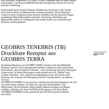
oder installativ eingesetzter GEOBRIS TERRA-Fragmente und ist damit doppelt
transformiert: vom Kunststoffabfall über den biologischen Prozess bis hin zur
erneuten Veredelung.
Strata knüpft an historische Terrazzo-Verfahren an, die bereits in der Antike
entwickelt wurden, um Materialreste weiterzuverwenden. Diese Prinzipien
werden in einen zeitgenössischen Kontext überführt und mit aktuellen Fragen
nachhaltiger Materialkreisläufe verknüpft. Schichtung, Oberfläche und
Materialtiefe stehen im Vordergrund und werden durch Guss, Schleifen und
Wachsen sichtbar gemacht.
GEOBRIS TENEBRIS (TB)
Druckbare Rezeptur aus
Die Entwicklung dieser Rezeptur
wurde durch ein Stipendium der
Artist Residency Balmoral
gefördert
.
GEOBRIS TERRA
Druckkbare Rezeptur von GEOBRIS TERRA, benannt nach dem Mehlkäfer
(Tenebrio molitor). Der Gattungsname Tenebrio stammt aus dem Lateinischen
und bedeutet „der im Dunkeln Lebende“ – eine Anspielung auf seine verborgene
Lebensweise. In älteren Deutungen wurde tenebrio auch als „Müller“ oder
„Gräber“ übersetzt – eine symbolisch aufgeladene Lesart, die auf das stille
Zersetzen, das Arbeiten im Verborgenen und die Transformation von Materie
verweist.
GEOBRIS TENEBRIS ist eine pastöse, schichtweise druckbare Rezeptur, die sich
von innen heraus aufbaut. Sie folgt der Logik der Schattenarbeit: Wie
Mehlwürmer, die im Dunkeln Gänge graben, Material zerlegen und Räume
schaffen, verfestigt sich dieser Stoff durch Bewegung, nicht durch Ruhe.
GEOBRIS TENEBRIS wurde speziell für den 3D-Druck pastöser Massen
entwickelt.