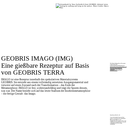
GEOBRIS IMAGO (IMG)
Eine gießbare Rezeptur auf Basis
Die Entwicklung dieser Rezeptur
wurde durch die
Landesgraduiertenförderung des
Sächsischen Staatsministeriums für
Wissenschaft, Kultur und
von GEOBRIS TERRA
Tourismus
sowie durch die
Futurium GmbH
gefördert.
IMAGO ist eine Rezeptur innerhalb des spekulativen Materialsystems
GEOBRIS. Sie entsteht aus einem vollständig zersetzten Ausgangsmaterial und
verweist auf einen Zustand nach der Transformation – das Ende der
Metamorphose. IMAGO ist fest, widerstandsfähig und trägt die Spuren dessen,
was war. Der Name bezieht sich auf das letzte Stadium der Insektenmetamorphose
– die fertige Gestalt: das Imago.
Hyb.Mat.2024.01–20
Yana Zschiedrich baut auf den
ersten Versuchen des Fraunhofer
IBP auf und führt sie zur
erfolgreichen Rezeptur weiter. Aus
zahlreichen Experimenten entsteht
schließlich die Mischung
GEOBRIS.