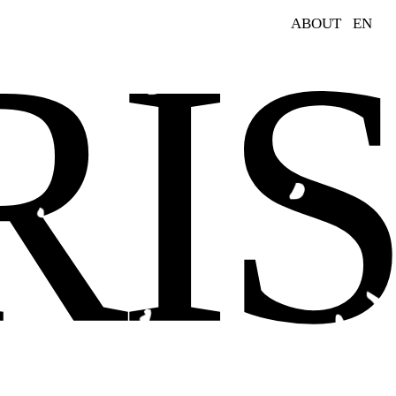
RI
ABOUT
EN