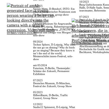
10/2023
Burg Giebichenstein Kuns
05/2025
Halle, D-Halle Saale, Seme
Sayner Hütte, D-Bendorf, INTO. Ein
insectmatter, Referentin
Festival künstlerischer Positionen zum
Thema Immersion, group-show
07/2023
Festival der Zukunft im D
02/2025
Museum, D-München, „Ku
GRASSI Museum für Angewandte
Innovation“, Speakerin
Kunst, D-Leipzig, Rahmenprogramm
zur Sonderausstellung „ZUKÜNFTE:
09/2018
Material und Design von Morgen",
Landesvereinigung Kultur
solo-show
und Jugendbildung (LKJ) 
HYBRIS:VIDEO-2026-01
V., D-Leipzig, Workshop 
09/2024
HYBRIS:INSTAL-2020-01
Studieninteressierten mit
Techne Sphere, D-Leipzig, Why does
Abschlussausstellung an d
the sun go on shining? Why do birds
Hochschule für Grafik un
go on singing? Because they know it
Buchkunst, Workshopleit
isn’t the end of the world,
Meisterschüler:innen-Festival, solo-
show
seit 05/2024
Futurium, D-Berlin, Themenjahr:
Schätze der Zukunft, Permanent
Exhibition
07/2023
Deutsches Museum, D-München,
Festival der Zukunft, Group Show
05/2023
HilbertRaum, D-Berlin, Traffic
Control, Group Show
12/2022
Studio12 Spinnerei, D-Leipzig, What