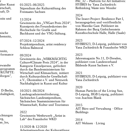
r
PAI_32 – Platform for Art Initiatives:
 über Kunst
HYBRIS by Yana Zschiedrich:
01/2025–06/2025
tschaft,
Rethinking Waste into Wonder
Stipendium der Kulturstiftung des
haft, D-
Freistaates Sachsen
a
2024
nitz und
The Insect Project: Resilience Part I,
11/2024
herausgegeben und veröffentlicht
Gewinnerin des „VNGart Preis 2024“,
von Mareike Gast. Publiziert im
Kunstpreis des Freundeskreises der
Rahmen der Burg Giebichenstein
Hochschule für Grafik und
nische
Kunsthochschule Halle, Halle (Saale)
Buchkunst und der VNG-Stiftung.
Chemnitz,
2023
07/2024–12/2024
HYBRIS23, D-Leipzig, publiziert von
Projektstipendium, artist residency
Yana Zschiedrich & Fraunhofer WKD
Schloss Balmoral
mnitz,
rformance
2023
09/2024
Jahresmagazin No.11, D-Dresden,
Gewinnerin des „WIRKMÄCHTIG
publiziert vom Landesverband
Culture4Climate Preis 2024“, in der
ewandte
Bildende Kunst Sachsen e.V.
Kategorie Einzelperson, gefördert
enprogramm
durch das Bundesministerium für
„ZUKÜNFTE:
Wirtschaft und Klimaschutz, initiiert
2021
Morgen",
durch Kulturpolitische Gesellschaft
HYBRIS20, D-Leipzig, publiziert von
e.V., Ökoinstitut e.V. und Netzwerk
Yana Zschiedrich
Nachhaltigkeit in Kunst und Kultur
2020
 D-Berlin,
10/2021–06/2024
Human Particles of the Living Sun,
altigkeit,
Landesgraduiertenförderung,
D-Leipzig, HGB Leipzig, publiziert
Sächsisches Landesstipendium,
von Joachim Blank
Sächsischen Staatsministerium für
Wissenschaft, Kultur und Tourismus
2015
AIT Büro und Verwaltung · Office
2022
Buildings
ichtungen
Gewinnerin Wettbewerb „Artist in
rg,
Lab“ des Fraunhofer WKD
2014
an_los,
AIT Wohnen · Living
11/2020 & 12/2020
Arbeitsstipendium der Kulturstiftung