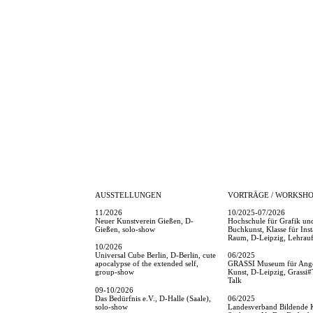
AUSSTELLUNGEN
VORTRÄGE / WORKSHO
11/2026
10/2025-07/2026
Neuer Kunstverein Gießen, D-
Hochschule für Grafik un
Gießen, solo-show
Buchkunst, Klasse für Inst
Raum, D-Leipzig, Lehrauf
10/2026
Universal Cube Berlin, D-Berlin, cute
06/2025
apocalypse of the extended self,
GRASSI Museum für Ang
group-show
Kunst, D-Leipzig, Grassi#T
Talk
09-10/2026
Das Bedürfnis e.V., D-Halle (Saale),
06/2025
solo-show
Landesverband Bildende 