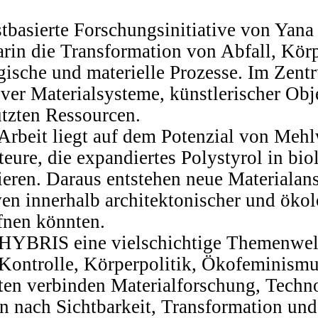
basierte Forschungsinitiative von Yana 
arin die Transformation von Abfall, Kör
gische und materielle Prozesse. Im Zentr
ver Materialsysteme, künstlerischer Ob
tzten Ressourcen.
Arbeit liegt auf dem Potenzial von Meh
teure, die expandiertes Polystyrol in bi
eren. Daraus entstehen neue Materialansä
ven innerhalb architektonischer und ökol
nen könnten.
et HYBRIS eine vielschichtige Themenwe
Kontrolle, Körperpolitik, Ökofeminismu
iten verbinden Materialforschung, Techn
n nach Sichtbarkeit, Transformation un