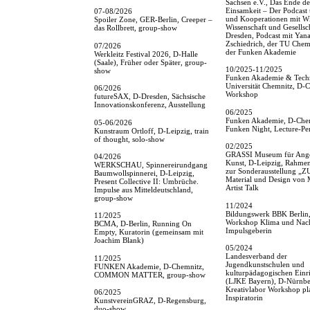
Sachsen e.V., Das Ende de
Einsamkeit – Der Podcast
07-08/2026
und Kooperationen mit Wir
Spoiler Zone, GER-Berlin, Creeper –
Wissenschaft und Gesellsc
das Rollbrett, group-show
Dresden, Podcast mit Yan
Zschiedrich, der TU Chem
07/2026
der Funken Akademie
Werkleitz Festival 2026, D-Halle
(Saale), Früher oder Später, group-
10/2025-11/2025
show
Funken Akademie & Tech
Universität Chemnitz, D-
06/2026
Workshop
futureSAX, D-Dresden, Sächsische
Innovationskonferenz, Ausstellung
06/2025
Funken Akademie, D-Che
05-06/2026
Funken Night, Lecture-Pe
Kunstraum Ortloff, D-Leipzig, train
of thought, solo-show
02/2025
GRASSI Museum für Ang
04/2026
Kunst, D-Leipzig, Rahm
WERKSCHAU, Spinnereirundgang
zur Sonderausstellung 
Baumwollspinnerei, D-Leipzig,
Material und Design von 
Present Collective II: Umbrüche.
Artist Talk
Impulse aus Mitteldeutschland,
group-show
11/2024
Bildungswerk BBK Berlin,
11/2025
Workshop Klima und Nachh
BCMA, D-Berlin, Running On
Impulsgeberin
Empty, Kuratorin (gemeinsam mit
Joachim Blank)
05/2024
Landesverband der
11/2025
Jugendkunstschulen und
FUNKEN Akademie, D-Chemnitz,
kulturpädagogischen Einr
COMMON MATTER, group-show
(LJKE Bayern), D-Nürnbe
Kreativlabor Workshop pl
06/2025
Inspiratorin
KunstvereinGRAZ, D-Regensburg,
duo-show