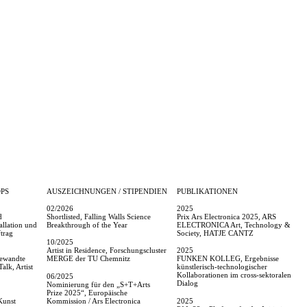
PS
AUSZEICHNUNGEN / STIPENDIEN
PUBLIKATIONEN
02/2026
2025
d
Shortlisted, Falling Walls Science
Prix Ars Electronica 2025, ARS
allation und
Breakthrough of the Year
ELECTRONICA Art, Technology &
trag
Society, HATJE CANTZ
10/2025
Artist in Residence, Forschungscluster
2025
ewandte
MERGE der TU Chemnitz
FUNKEN KOLLEG, Ergebnisse
alk, Artist
künstlerisch-technologischer
Kollaborationen im cross-sektoralen
06/2025
Dialog
Nominierung für den „S+T+Arts
Prize 2025“, Europäische
Kunst
Kommission / Ars Electronica
2025