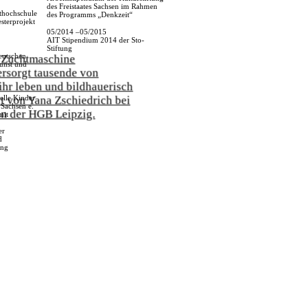
des Freistaates Sachsen im Rahmen
thochschule
des Programms „Denkzeit“
sterprojekt
05/2014 –05/2015
AIT Stipendium 2014 der Sto-
Stiftung
eutschen
nst und
elle Kinder
Sachsen e.
mit
er
d
ung